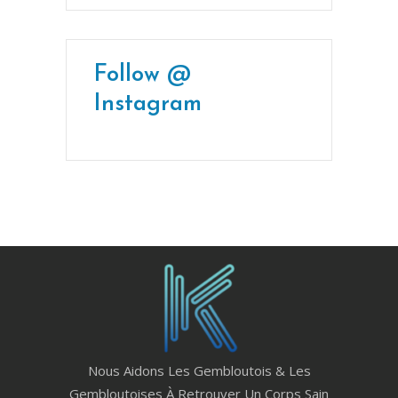
Follow @
Instagram
Nous Aidons Les Gembloutois & Les
Gembloutoises À Retrouver Un Corps Sain