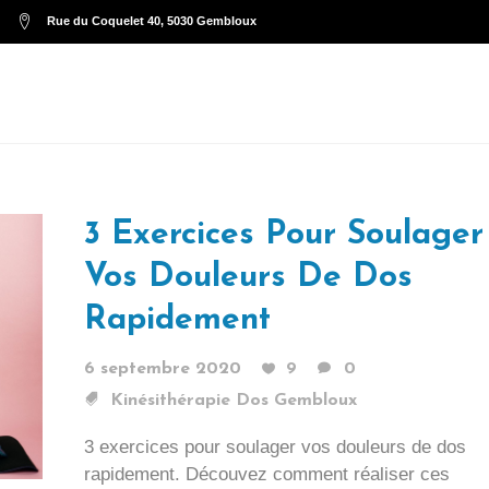
Rue du Coquelet 40, 5030 Gembloux
SERVICES
RES
3 Exercices Pour Soulager
Vos Douleurs De Dos
Rapidement
6 septembre 2020
9
0
Kinésithérapie Dos Gembloux
3 exercices pour soulager vos douleurs de dos
rapidement. Découvez comment réaliser ces