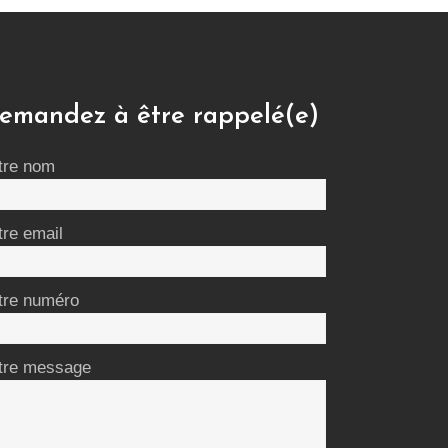
emandez à être rappelé(e)
tre nom
tre email
tre numéro
tre message