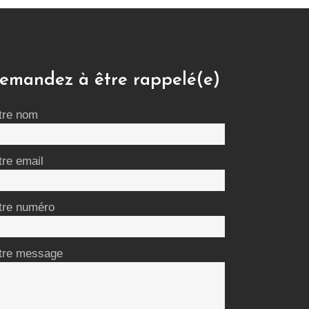
emandez à être rappelé(e)
tre nom
tre email
tre numéro
tre message