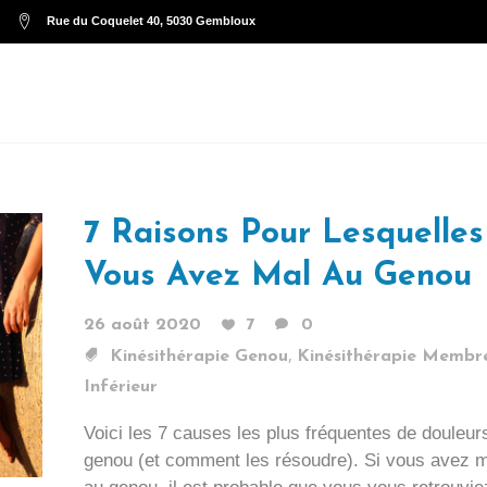
Rue du Coquelet 40, 5030 Gembloux
SERVICES
RES
7 Raisons Pour Lesquelles
Vous Avez Mal Au Genou
26 août 2020
7
0
,
Kinésithérapie Genou
Kinésithérapie Membr
Inférieur
Voici les 7 causes les plus fréquentes de douleur
genou (et comment les résoudre). Si vous avez 