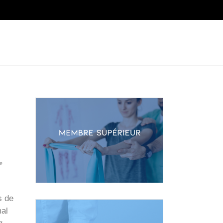
SOURCES
À PROPOS
CONTACT
e
s de
mal