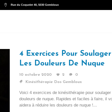
Rue du Coquelet 40, 5030 Gembloux
SERVICES
RES
4 Exercices Pour Soulager
Les Douleurs De Nuque
10 octobre 2020
2
0
Kinésithérapie Dos Gembloux
Voici 4 exercices de kinésithérapie pour soulager
douleurs de nuque. Rapides et faciles à faire, il v
aidera à réduire les douleurs de nuque !...