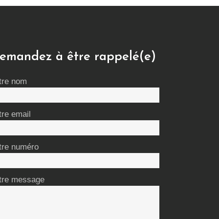
emandez à être rappelé(e)
tre nom
tre email
tre numéro
tre message