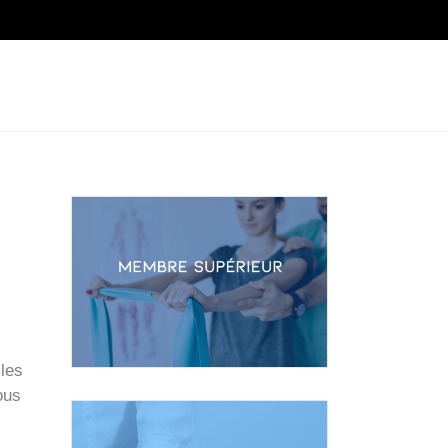
SOURCES
À PROPOS
CONTACT
 les
ous