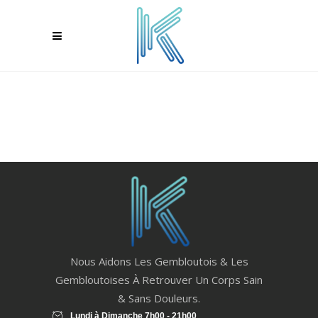
Nous Aidons Les Gembloutois & Les
Gembloutoises À Retrouver Un Corps Sain
& Sans Douleurs.
Lundi à Dimanche 7h00 - 21h00